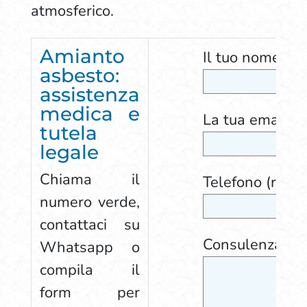
atmosferico.
Amianto
Il tuo nome (ric
asbesto:
assistenza
medica e
La tua email (ri
tutela
legale
Chiama il
Telefono (richi
numero verde,
contattaci su
Consulenza gra
Whatsapp o
compila il
form per