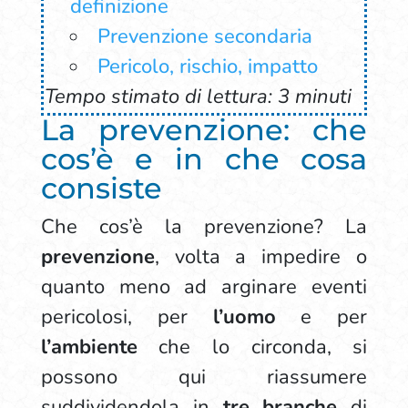
definizione
Prevenzione secondaria
Pericolo, rischio, impatto
Tempo stimato di lettura: 3 minuti
La prevenzione: che
cos’è e in che cosa
consiste
Che cos’è la prevenzione? La
prevenzione
, volta a impedire o
quanto meno ad arginare eventi
pericolosi, per
l’uomo
e per
l’ambiente
che lo circonda, si
possono qui riassumere
suddividendola in
tre branche
di