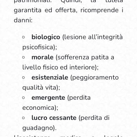
patrimoniali. Quindi, la tutela
garantita ed offerta, ricomprende i
danni:
biologico
(lesione all’integrità
psicofisica);
morale
(sofferenza patita a
livello fisico ed interiore);
esistenziale
(peggioramento
qualità vita);
emergente
(perdita
economica);
lucro cessante
(perdita di
guadagno).