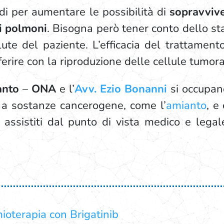
i per aumentare le possibilità di
sopravviv
i polmoni
. Bisogna però tener conto dello s
lute del paziente. L’efficacia del trattament
ferire con la riproduzione delle cellule tumora
anto
–
ONA
e l’
Avv. Ezio Bonanni
si occupano 
i a sostanze cancerogene, come l’
amianto
, e
 assistiti dal punto di vista medico e lega
oterapia con Brigatinib