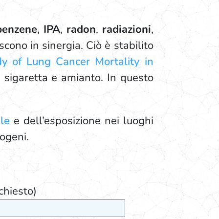
benzene
,
IPA
,
radon
,
radiazioni
,
iscono in sinergia. Ciò è stabilito
y of Lung Cancer Mortality in
 sigaretta e amianto. In questo
le
e dell’esposizione nei luoghi
rogeni.
chiesto)