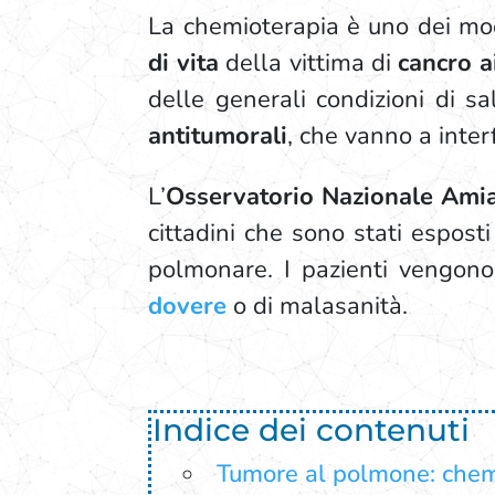
La chemioterapia è uno dei mod
di vita
della vittima di
cancro a
delle generali condizioni di sa
antitumorali
, che vanno a inter
L’
Osservatorio Nazionale Ami
cittadini che sono stati espost
polmonare. I pazienti vengono
dovere
o di malasanità.
Indice dei contenuti
Tumore al polmone: chemi