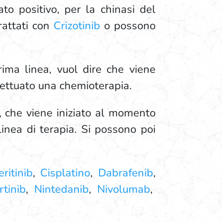
to positivo, per la chinasi del
rattati con
Crizotinib
o possono
ima linea, vuol dire che viene
fettuato una chemioterapia.
, che viene iniziato al momento
inea di terapia. Si possono poi
ritinib
,
Cisplatino
,
Dabrafenib
,
tinib
,
Nintedanib
,
Nivolumab
,