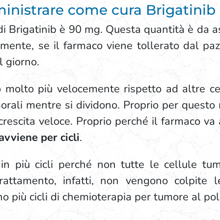
nistrare come cura Brigatinib
i Brigatinib è 90 mg. Questa quantità è da a
mente, se il farmaco viene tollerato dal pa
 giorno.
o molto più velocemente rispetto ad altre ce
orali mentre si dividono. Proprio per questo 
rescita veloce. Proprio perché il farmaco va a
vviene per cicli
.
n più cicli perché non tutte le cellule tum
attamento, infatti, non vengono colpite le
o più cicli di chemioterapia per tumore al p