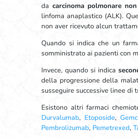
da
carcinoma polmonare non a
linfoma anaplastico (ALK). Qu
non aver ricevuto alcun trattam
Quando si indica che un farma
somministrato ai pazienti con m
Invece, quando si indica
secon
della progressione della malat
susseguire successive linee di t
Esistono altri farmaci chemio
Durvalumab
,
Etoposide
,
Gemci
Pembrolizumab
,
Pemetrexed
,
T