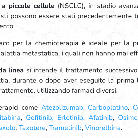
 piccole cellule
(NSCLC), in stadio avanza
esti possono essere stati precedentemente t
ento.
co per la chemioterapia è ideale per la pr
alattia metastatica, i quali non hanno mai ef
da linea
si intende il trattamento successivo
tia, durante o dopo aver eseguito la prima l
rattamento, utilizzando farmaci diversi.
terapici come
Atezolizumab
,
Carboplatino
,
Ce
tabina
,
Gefitinib, Erlotinib, Afatinib
,
Osimer
axolo
,
Taxotere
,
Trametinib
,
Vinorelbina
.