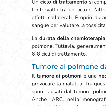
Un
ciclo di trattamento
si comp
L’intervallo tra un ciclo e l’a
effetti collaterali. Proprio d
sangue per valutare la tossicità 
La
durata della chemioterapia
polmone. Tuttavia, generalment
6-8 cicli di trattamento.
Tumore al polmone da 
Il
tumore ai polmoni
è una
neo
provocare la malattia. Tra ques
sono causati dal tumore polmon
Anche IARC, nella monograf