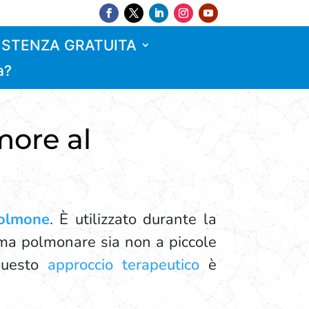
ISTENZA GRATUITA
a?
more al
polmone
. È utilizzato durante la
oma polmonare sia non a piccole
 questo
approccio terapeutico
è