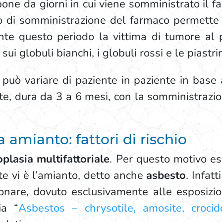
one da giorni in cui viene somministrato il fa
ltro di somministrazione del farmaco permette 
urante questo periodo la vittima di tumore al
sui globuli bianchi, i globuli rossi e le piastri
può variare di paziente in paziente in base 
e, dura da 3 a 6 mesi, con la somministrazi
amianto: fattori di rischio
plasia multifattoriale
. Per questo motivo e
te vi è l’amianto, detto anche
asbesto
. Infat
are, dovuto esclusivamente alle esposizion
ia “
Asbestos – chrysotile, amosite, crocido