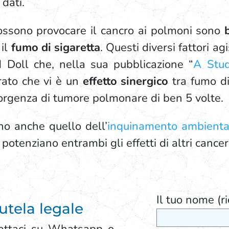
 dati.
possono provocare il cancro ai polmoni sono
 il
fumo di sigaretta
. Questi diversi fattori ag
d Doll che, nella sua pubblicazione “
A Stud
rato che vi è un
effetto sinergico
tra fumo di
nsorgenza di tumore polmonare di ben 5 volte.
ono anche quello dell’
inquinamento ambienta
 potenziano entrambi gli effetti di altri cance
Il tuo nome (ri
utela legale