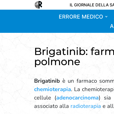
IL GIORNALE DELLA S
ERRORE MEDICO
A
Brigatinib: far
polmone
Brigatinib
è un farmaco sommini
chemioterapia
. La chemioterap
cellule (
adenocarcinoma
) sia
associato alla
radioterapia
e al