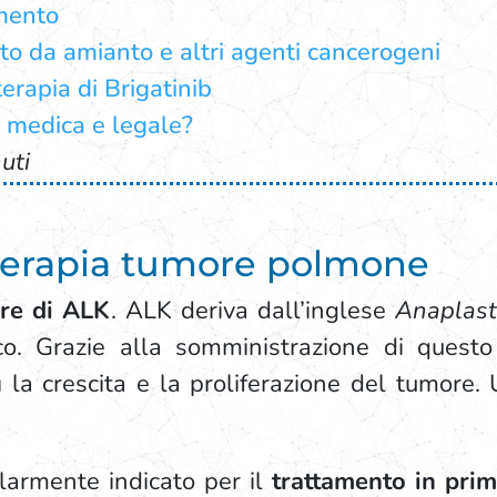
amento
o da amianto e altri agenti cancerogeni
terapia di Brigatinib
 medica e legale?
uti
oterapia tumore polmone
ore di ALK
. ALK deriva dall’inglese
Anaplast
co. Grazie alla somministrazione di questo
sì la crescita e la proliferazione del tumore
colarmente indicato per il
trattamento in prim