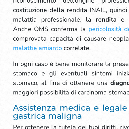
riconoscimento dell’origine profess
costituzione della rendita INAIL, quindi
malattia professionale, la
rendita
e 
Anche OMS conferma la
pericolosità 
comprovata capacità di causare neopla
malattie amianto
correlate.
In ogni caso è bene monitorare la pres
stomaco e gli eventuali sintomi inizi
stomaco, al fine di ottenere una
diagn
maggiori possibilità di carcinoma stomac
Assistenza medica e legale
gastrica maligna
Per ottenere la tutela dei tuoi diritti, riv