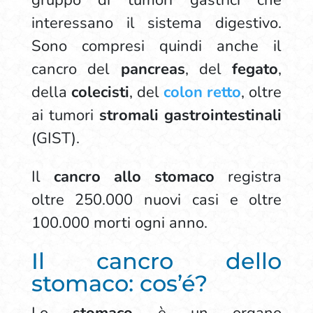
gruppo di tumori gastrici che
interessano il sistema digestivo.
Sono compresi quindi anche il
cancro del
pancreas
, del
fegato
,
della
colecisti
, del
colon
retto
, oltre
ai tumori
stromali gastrointestinali
(GIST).
Il
cancro allo stomaco
registra
oltre 250.000 nuovi casi e oltre
100.000 morti ogni anno.
Il cancro dello
stomaco: cos’é?