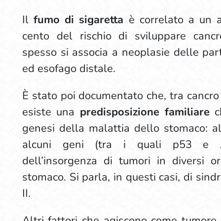
Il
fumo di sigaretta
è correlato a un 
cento del rischio di sviluppare canc
spesso si associa a neoplasie delle part
ed esofago distale.
È stato poi documentato che, tra cancro
esiste una
predisposizione familiare
ch
genesi della malattia dello stomaco: alt
alcuni geni (tra i quali p53 e
dell’insorgenza di tumori in diversi or
stomaco. Si parla, in questi casi, di sind
II.
Altri fattori che agiscono come tumore