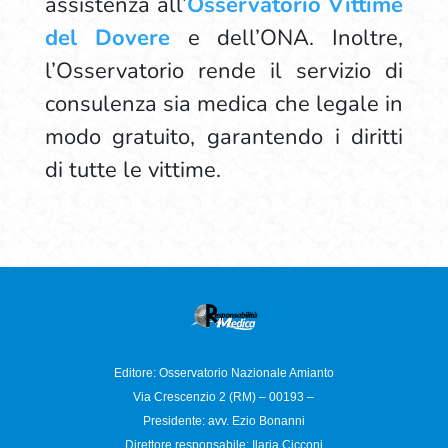
assistenza all’
Osservatorio Vittime
del Dovere
e dell’ONA. Inoltre,
l’Osservatorio rende il servizio di
consulenza sia medica che legale in
modo gratuito, garantendo i diritti
di tutte le vittime.
Editore: Osservatorio
Nazionale Amianto
Via Crescenzio 2 (RM) – 00193 –
Presidente: avv. Ezio Bonanni
Direttore responsabile:
Ilaria Cicconi