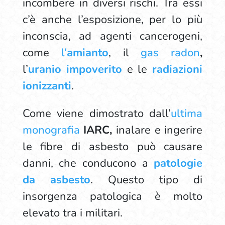
incombere in diversi rischi. Tra essi
c’è anche l’esposizione, per lo più
inconscia, ad agenti cancerogeni,
come
l’
amianto
, il
gas radon
,
l’
uranio impoverito
e le
radiazioni
ionizzanti
.
Come viene dimostrato dall’
ultima
monografia
IARC,
inalare e ingerire
le fibre di asbesto può causare
danni, che conducono a
patologie
da asbesto
. Questo tipo di
insorgenza patologica è molto
elevato tra i militari.