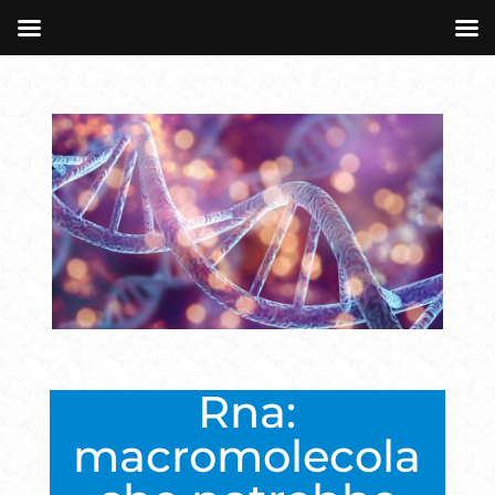
Rna:
macromolecola