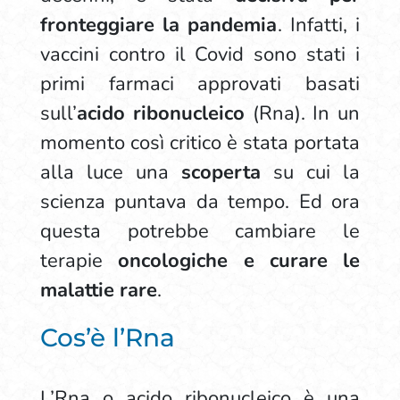
fronteggiare la pandemia
. Infatti, i
vaccini contro il Covid sono stati i
primi farmaci approvati basati
sull’
acido ribonucleico
(Rna). In un
momento così critico è stata portata
alla luce una
scoperta
su cui la
scienza puntava da tempo. Ed ora
questa potrebbe cambiare le
terapie
oncologiche e curare le
malattie rare
.
Cos’è l’Rna
L’Rna o acido ribonucleico è una