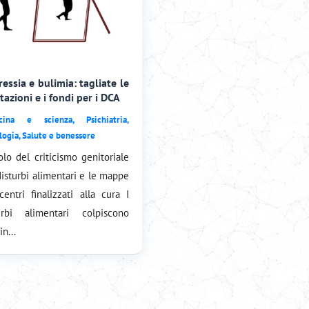
essia e bulimia: tagliate le
tazioni e i fondi per i DCA
cina e scienza
,
Psichiatria
,
logia
,
Salute e benessere
uolo del criticismo genitoriale
disturbi alimentari e le mappe
centri finalizzati alla cura I
urbi alimentari colpiscono
in...