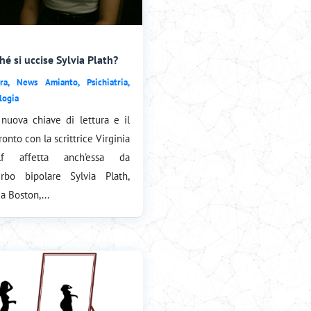
hé si uccise Sylvia Plath?
ra
,
News Amianto
,
Psichiatria
,
logia
nuova chiave di lettura e il
ronto con la scrittrice Virginia
lf affetta anch’essa da
urbo bipolare Sylvia Plath,
a Boston,...