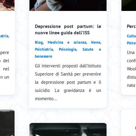
Depressione post partum: le
Perc
nuove linee guida dell’ISS
iatria
,
Cultu
Blog
,
Medicina e scienza
,
News
,
Psico
Psichiatria
,
Psicologia
,
Salute e
apere
Una 
benessere
o del
conf
Gli interventi proposti dall’Istituto
i nel
Woo
Superiore di Sanità per prevenire
in un
dist
la depressione post partum e il
nata 
suicidio La gravidanza è un
momento...