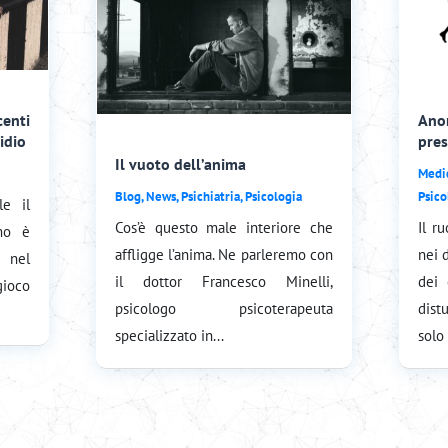
centi
Anor
idio
pres
Il vuoto dell’anima
Medi
Blog
,
News
,
Psichiatria
,
Psicologia
Psico
le il
Cos’è questo male interiore che
Il r
mo è
affligge l’anima. Ne parleremo con
nei 
o nel
il dottor Francesco Minelli,
dei 
gioco
psicologo psicoterapeuta
dist
specializzato in...
solo 