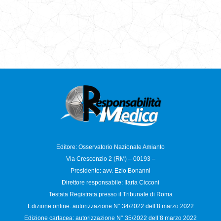
Editore: Osservatorio
Nazionale Amianto
Via Crescenzio 2 (RM) – 00193 –
Presidente: avv. Ezio Bonanni
Direttore responsabile:
Ilaria Cicconi
Testata Registrata presso il Tribunale di Roma
Edizione online: autorizzazione N°
34/2022 dell’8 marzo 2022
Edizione cartacea: autorizzazione N°
35/2022 dell’8 marzo 2022