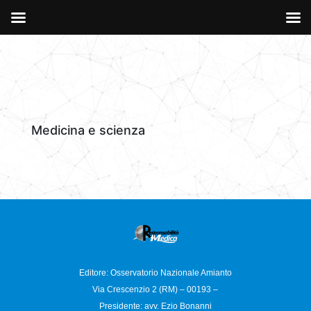
Medicina e scienza
Editore: Osservatorio
Nazionale Amianto
Via Crescenzio 2 (RM) – 00193 –
Presidente: avv. Ezio Bonanni