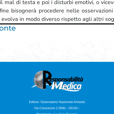
mal di testa e poi i disturbi emotivi, o vice
Infine bisognerà procedere nelle osservazion
 evolva in modo diverso rispetto agli altri sog
monte
Editore: Osservatorio
Nazionale Amianto
Via Crescenzio 2 (RM) – 00193 –