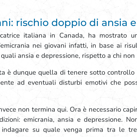
ni: rischio doppio di ansia 
rcatrice italiana in Canada, ha mostrato u
emicrania nei giovani infatti, in base ai ris
 quali ansia e depressione, rispetto a chi non 
 è dunque quella di tenere sotto controllo t
ente ad eventuali disturbi emotivi che poss
a invece non termina qui. Ora è necessario capir
ndizioni: emicrania, ansia e depressione. N
 indagare su quale venga prima tra le tre