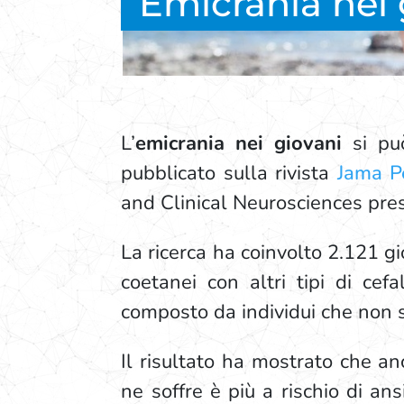
Emicrania nei 
L’
emicrania nei giovani
si pu
pubblicato sulla rivista
Jama Pe
and Clinical Neurosciences pre
La ricerca ha coinvolto 2.121 g
coetanei con altri tipi di ce
composto da individui che non s
Il risultato ha mostrato che an
ne soffre è più a rischio di an