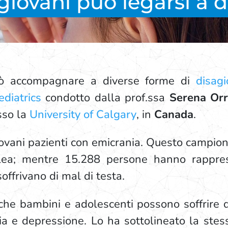
giovani può legarsi a 
ò accompagnare a diverse forme di
disag
diatrics
condotto dalla prof.ssa
Serena Or
sso la
University of Calgary
, in
Canada
.
iovani pazienti con emicrania. Questo campio
falea; mentre 15.288 persone hanno rappres
offrivano di mal di testa.
che bambini e adolescenti possono soffrire di
sia e depressione. Lo ha sottolineato la stes