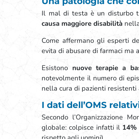
Una patologia che co
Il mal di testa è un disturbo t
causa maggiore disabilità
nella
Come affermano gli esperti del
evita di abusare di farmaci ma
Esistono
nuove terapie a bas
notevolmente il numero di epis
nella cura di pazienti resistenti 
I dati dell’OMS relati
Secondo l’Organizzazione Mond
globale: colpisce infatti il
14% 
rispetto agli uomini).