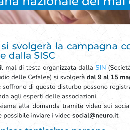
na nazionale del mal 
 si svolgerà la campagna con
e dalla SISC
il mal di testa organizzata dalla
SIN
(Societ
tudio delle Cefalee) si svolgerà
dal 9 al 15 ma
e soffrono di questo disturbo possono regist
a agli esperti delle associazioni.
ieme alla domanda tramite video sui social 
è possibile inviare i video
social@neuro.it