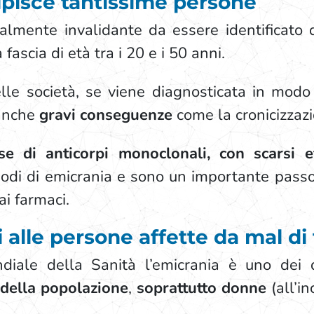
lpisce tantissime persone
almente invalidante da essere identificato d
 fascia di età tra i 20 e i 50 anni.
le società, se viene diagnosticata in modo
 anche
gravi conseguenze
come la cronicizzazi
e di anticorpi monoclonali, con scarsi eff
odi di emicrania e sono un importante passo p
ai farmaci.
vi alle persone affette da mal di
iale della Sanità l’emicrania è uno dei di
della popolazione
,
soprattutto
donne
(all’i