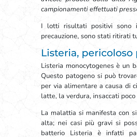
campionamenti effettuati press
I lotti risultati positivi so
precauzione, sono stati ritirati
Listeria, pericolos
Listeria monocytogenes è un bat
Questo patogeno si può trovare 
per via alimentare a causa di ci
latte, la verdura, insaccati poc
La malattia si manifesta con sin
alta; nei casi più gravi si po
batterio Listeria è infatti 