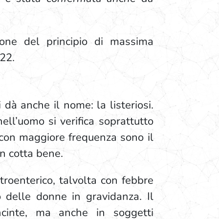
zione del principio di massima
022.
dà anche il nome: la listeriosi.
ell’uomo si verifica soprattutto
si con maggiore frequenza sono il
on cotta bene.
stroenterico, talvolta con febbre
o delle donne in gravidanza. Il
incinte, ma anche in soggetti