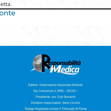
etta.
monte
Editore: Osservatorio
Nazionale Amianto
Via Crescenzio 2 (RM) – 00193 –
Presidente: avv. Ezio Bonanni
Direttore responsabile:
Ilaria Cicconi
Testata Registrata presso il Tribunale di Roma