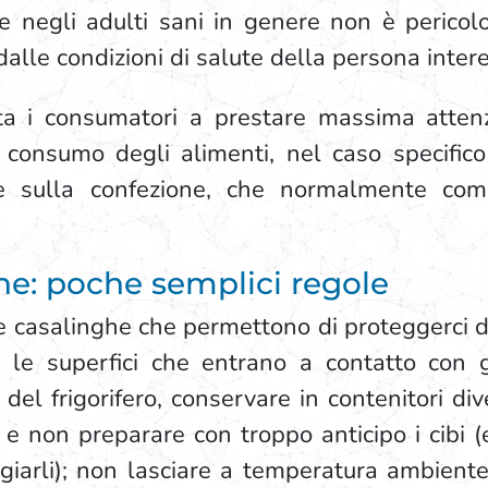
 negli adulti sani in genere non è perico
dalle condizioni di salute della persona inter
ita i consumatori a prestare massima atten
 consumo degli alimenti, nel caso specifico
nte sulla confezione, che normalmente co
one: poche semplici regole
 casalinghe che permettono di proteggerci dal
 le superfici che entrano a contatto con gl
del frigorifero, conservare in contenitori dive
i e non preparare con troppo anticipo i cibi 
iarli); non lasciare a temperatura ambiente i