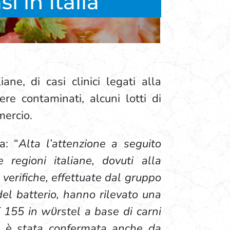
i in Italia
ane, di casi clinici legati alla
ere contaminati, alcuni lotti di
mercio.
a: “
Alta l’attenzione a seguito
e regioni italiane, dovuti alla
verifiche, effettuate dal gruppo
 del batterio, hanno rilevato una
ST 155 in wϋrstel a base di carni
za è stata confermata anche da