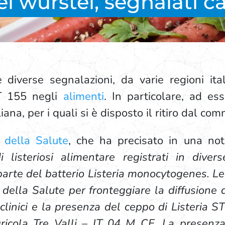
ei wurstel, segnalati cas
 diverse segnalazioni, da varie regioni itali
 155 negli
alimenti
. In particolare, ad ess
ana, per i quali si è disposto il ritiro dal com
 della Salute
, che ha precisato in una not
i listeriosi alimentare registrati in divers
arte del batterio Listeria monocytogenes. Le 
o della Salute per fronteggiare la diffusione
 clinici e la presenza del ceppo di Listeria 
Agricola Tre Valli – IT 04 M CE. La presen