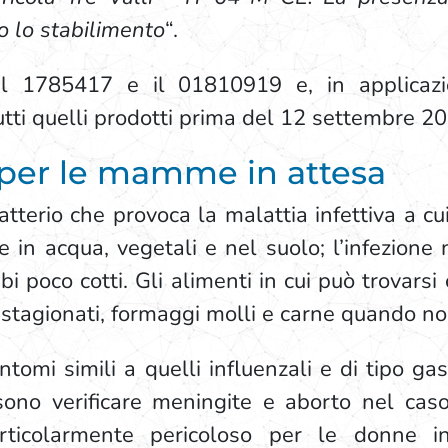
o lo stabilimento
“.
no il 1785417 e il 01810919 e, in applica
 tutti quelli prodotti prima del 12 settembre 2
o per le mamme in attesa
terio che provoca la malattia infettiva a cui 
in acqua, vegetali e nel suolo; l’infezione n
bi poco cotti. Gli alimenti in cui può trovar
o stagionati, formaggi molli e carne quando n
tomi simili a quelli influenzali e di tipo ga
ssono verificare meningite e aborto nel cas
particolarmente pericoloso per le donne 