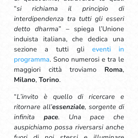
“
si richiama il principio di
interdipendenza tra tutti gli esseri
detto dharma
” – spiega l’Unione
induista italiana, che dedica una
sezione a tutti gli
eventi in
programma
. Sono numerosi e tra le
maggiori città troviamo
Roma
,
Milano
,
Torino
.
“
L’invito è quello di ricercare e
ritornare all’
essenziale
, sorgente di
infinita
pace
. Una pace che
auspichiamo possa riversarsi anche
fuori di noi stessi e illuminare