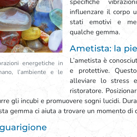
specifiche vibrazi
influenzare il corpo 
stati emotivi e me
qualche gemma.
Ametista: la pi
L’ametista è conosciu
brazioni energetiche in
e protettive. Questo
mano, l’ambiente e le
alleviare lo stress 
ristoratore. Posiziona
durre gli incubi e promuovere sogni lucidi. Dur
sta gemma ci aiuta a trovare un momento di c
 guarigione