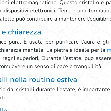
ioni elettromagnetiche. Questo cristallo è pa
 dispositivi elettronici. Tenere una tormalin
aletto può contribuire a mantenere l’equilibri
e e chiarezza
uce pura. È usata per purificare l’aura e gl
 chiarezza mentale. La pietra è ideale per la
m
 regni superiori. Durante l’estate, può esser
promuovere un senso di pace e tranquillità.
lli nella routine estiva
o dai cristalli durante l’estate, è important
ti:
allo