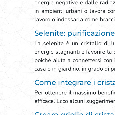
energie negative e dalle radiaz
in ambienti urbani o lavora con
lavoro o indossarla come bracci
Selenite: purificazion
La selenite è un cristallo di l
energie stagnanti e favorire la
poiché aiuta a connettersi con i
casa o in giardino, in grado di 
Come integrare i crista
Per ottenere il massimo benefici
efficace. Ecco alcuni suggerimen
Creare griglie di crist