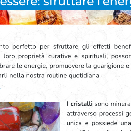
nessere: sfruttare l’ener
 perfetto per sfruttare gli effetti benefic
e loro proprietà curative e spirituali, posso
librare le energie, promuovere la guarigione 
rli nella nostra routine quotidiana
i
I
cristalli
sono mineral
attraverso processi ge
unica e possiede una