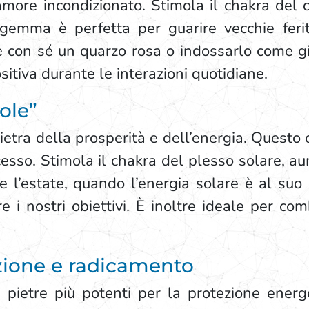
’amore incondizionato. Stimola il chakra del
a gemma è perfetta per guarire vecchie feri
are con sé un quarzo rosa o indossarlo come g
itiva durante le interazioni quotidiane.
sole”
pietra della prosperità e dell’energia. Questo c
sso. Stimola il chakra del plesso solare, au
 l’estate, quando l’energia solare è al suo 
e i nostri obiettivi. È inoltre ideale per co
zione e radicamento
pietre più potenti per la protezione energ