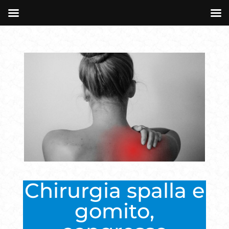
Chirurgia spalla e
gomito,