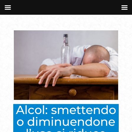
Alcol: smettendo
o diminuendone