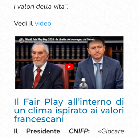
i valori della vita”.
Vedi il
v
ideo
Il Fair Play all’interno di
un clima ispirato ai valori
francescani
Il Presidente
CNIFP
:
«
Giocare