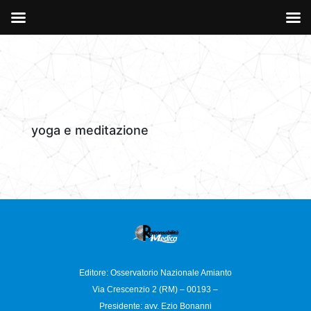
yoga e meditazione
Editore: Osservatorio
Nazionale Amianto
Via Crescenzio 2 (RM) – 00193 –
Presidente: avv. Ezio Bonanni