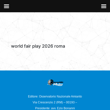
world fair play 2026 roma
Editore: Osservatorio
Nazionale Amianto
Via Crescenzio 2 (RM) – 00193 –
Presidente: avv. Ezio Bonanni