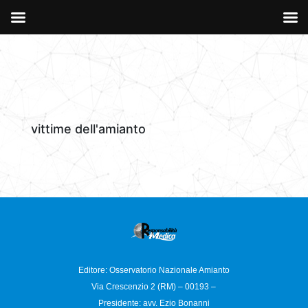
vittime dell'amianto
Editore: Osservatorio
Nazionale Amianto
Via Crescenzio 2 (RM) – 00193 –
Presidente: avv. Ezio Bonanni