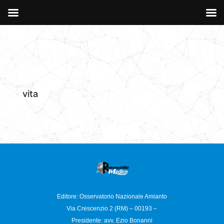
vita
Editore: Osservatorio
Nazionale Amianto
Via Crescenzio 2 (RM) – 00193 –
Presidente: avv. Ezio Bonanni