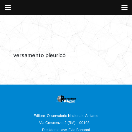
versamento pleurico
Editore: Osservatorio
Nazionale Amianto
Via Crescenzio 2 (RM) – 00193 –
Presidente: avv. Ezio Bonanni