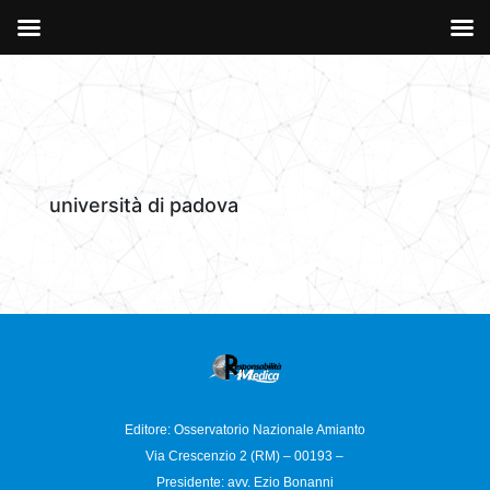
università di padova
Editore: Osservatorio
Nazionale Amianto
Via Crescenzio 2 (RM) – 00193 –
Presidente: avv. Ezio Bonanni