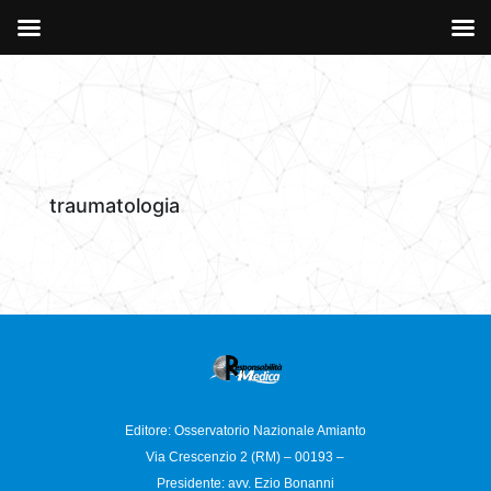
traumatologia
Editore: Osservatorio
Nazionale Amianto
Via Crescenzio 2 (RM) – 00193 –
Presidente: avv. Ezio Bonanni