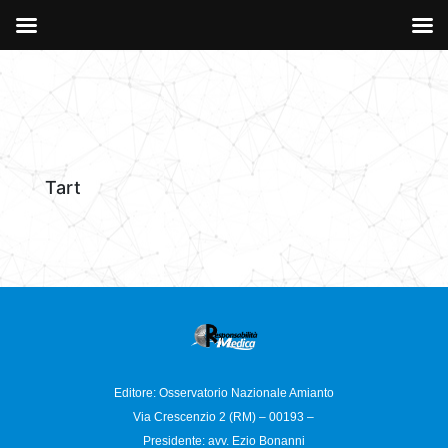
Tart
Editore: Osservatorio
Nazionale Amianto
Via Crescenzio 2 (RM) – 00193 –
Presidente: avv. Ezio Bonanni