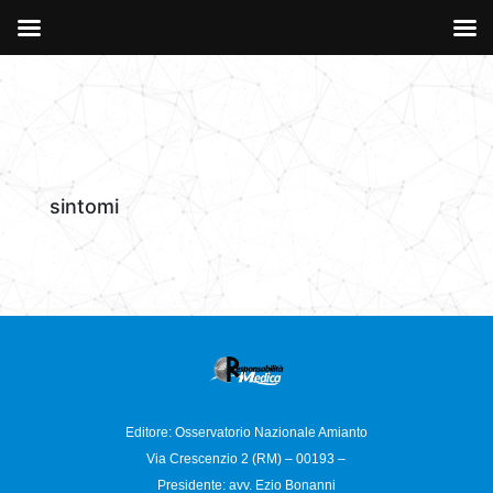
sintomi
Editore: Osservatorio
Nazionale Amianto
Via Crescenzio 2 (RM) – 00193 –
Presidente: avv. Ezio Bonanni