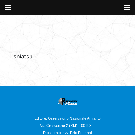
shiatsu
Editore: Osservatorio
Nazionale Amianto
Via Crescenzio 2 (RM) – 00193 –
Presidente: avv. Ezio Bonanni