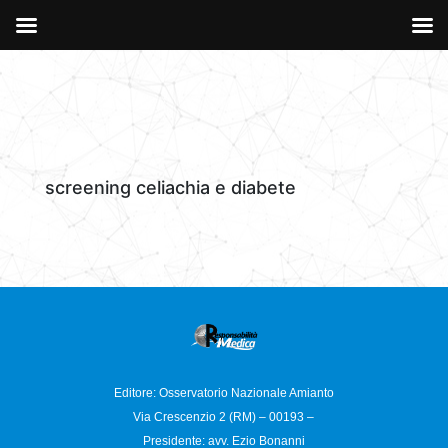
screening celiachia e diabete
Editore: Osservatorio
Nazionale Amianto
Via Crescenzio 2 (RM) – 00193 –
Presidente: avv. Ezio Bonanni