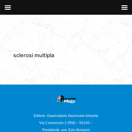
sclerosi multipla
Editore: Osservatorio
Nazionale Amianto
Via Crescenzio 2 (RM) – 00193 –
Presidente: avv. Ezio Bonanni