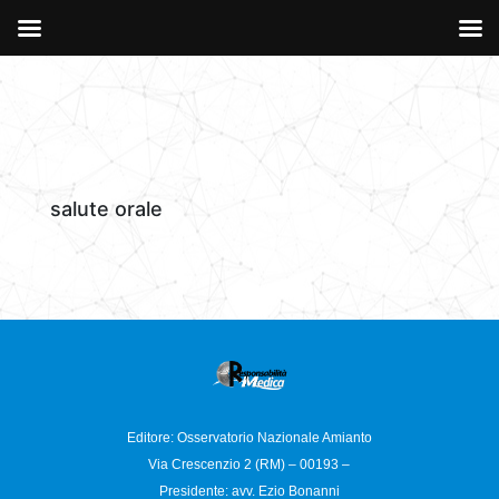
salute orale
Editore: Osservatorio
Nazionale Amianto
Via Crescenzio 2 (RM) – 00193 –
Presidente: avv. Ezio Bonanni