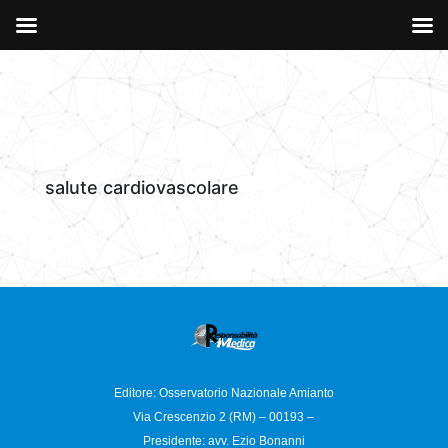
salute cardiovascolare
Editore: Osservatorio
Nazionale Amianto
Via Crescenzio 2 (RM) – 00193 –
Presidente: avv. Ezio Bonanni