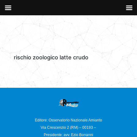
rischio zoologico latte crudo
Editore: Osservatorio
Nazionale Amianto
Via Crescenzio 2 (RM) – 00193 –
Presidente: avv. Ezio Bonanni