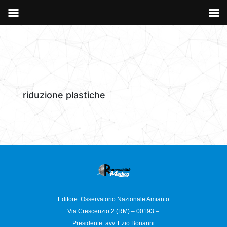
riduzione plastiche
Editore: Osservatorio
Nazionale Amianto
Via Crescenzio 2 (RM) – 00193 –
Presidente: avv. Ezio Bonanni