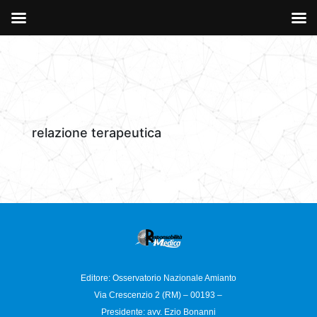
relazione terapeutica
Editore: Osservatorio
Nazionale Amianto
Via Crescenzio 2 (RM) – 00193 –
Presidente: avv. Ezio Bonanni