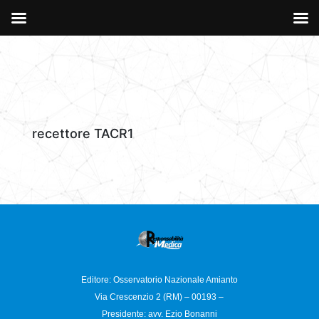
recettore TACR1
Editore: Osservatorio
Nazionale Amianto
Via Crescenzio 2 (RM) – 00193 –
Presidente: avv. Ezio Bonanni