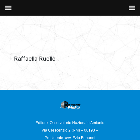
Raffaella Ruello
Editore: Osservatorio
Nazionale Amianto
Via Crescenzio 2 (RM) – 00193 –
Presidente: avv. Ezio Bonanni