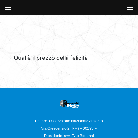
Qual è il prezzo della felicità
Editore: Osservatorio
Nazionale Amianto
Via Crescenzio 2 (RM) – 00193 –
Presidente: avv. Ezio Bonanni