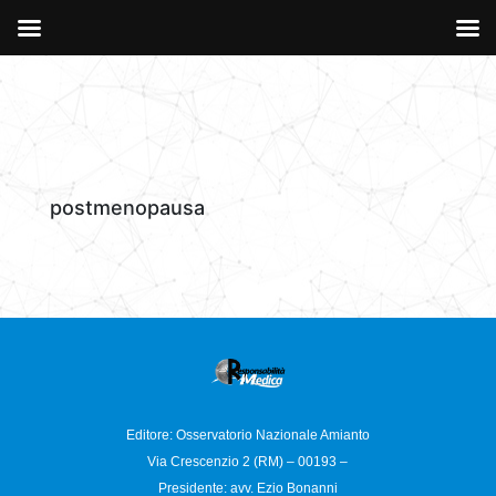
postmenopausa
Editore: Osservatorio
Nazionale Amianto
Via Crescenzio 2 (RM) – 00193 –
Presidente: avv. Ezio Bonanni