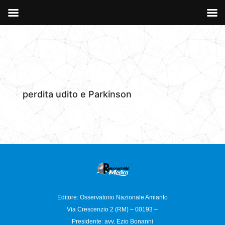
perdita udito e Parkinson
Editore: Osservatorio
Nazionale Amianto
Via Crescenzio 2 (RM) – 00193 –
Presidente: avv. Ezio Bonanni