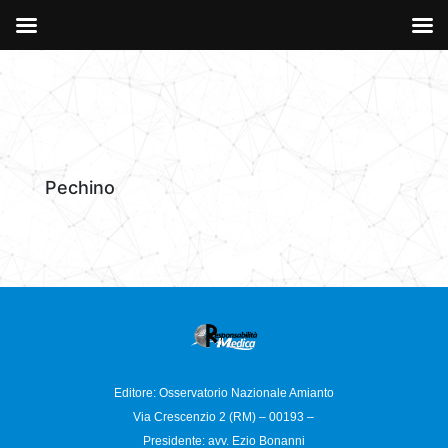
Pechino
Editore: Osservatorio
Nazionale Amianto
Via Crescenzio 2 (RM) – 00193 –
Presidente: avv. Ezio Bonanni