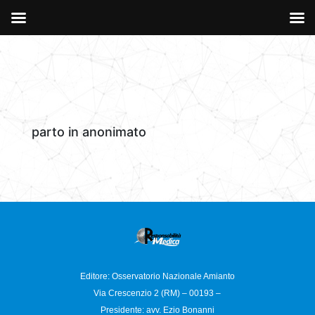
parto in anonimato
Editore: Osservatorio
Nazionale Amianto
Via Crescenzio 2 (RM) – 00193 –
Presidente: avv. Ezio Bonanni