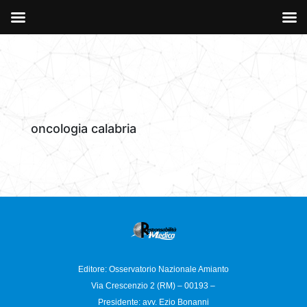
oncologia calabria
Editore: Osservatorio
Nazionale Amianto
Via Crescenzio 2 (RM) – 00193 –
Presidente: avv. Ezio Bonanni