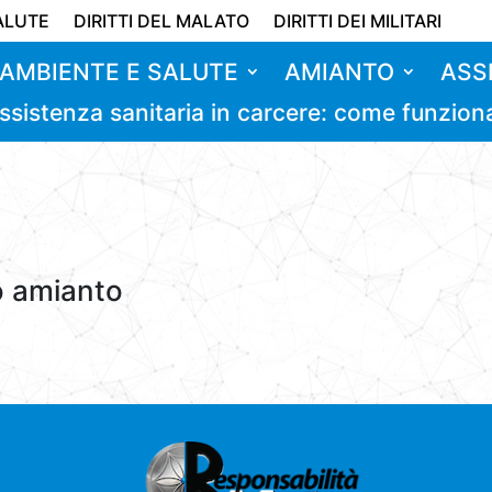
ALUTE
DIRITTI DEL MALATO
DIRITTI DEI MILITARI
AMBIENTE E SALUTE
AMIANTO
ASS
ssistenza sanitaria in carcere: come funzion
o amianto