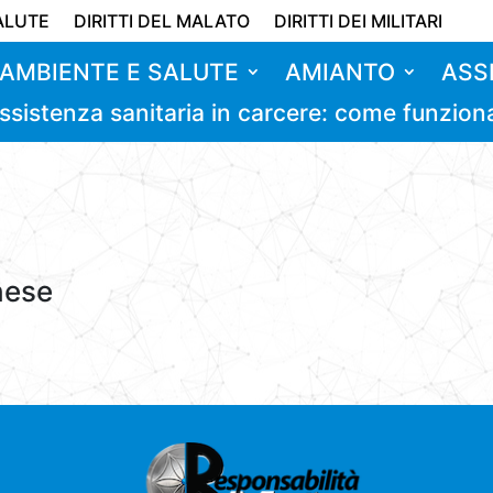
ALUTE
DIRITTI DEL MALATO
DIRITTI DEI MILITARI
AMBIENTE E SALUTE
AMIANTO
ASS
ssistenza sanitaria in carcere: come funzion
hese