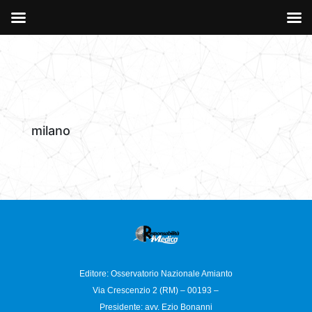
milano
Editore: Osservatorio
Nazionale Amianto
Via Crescenzio 2 (RM) – 00193 –
Presidente: avv. Ezio Bonanni