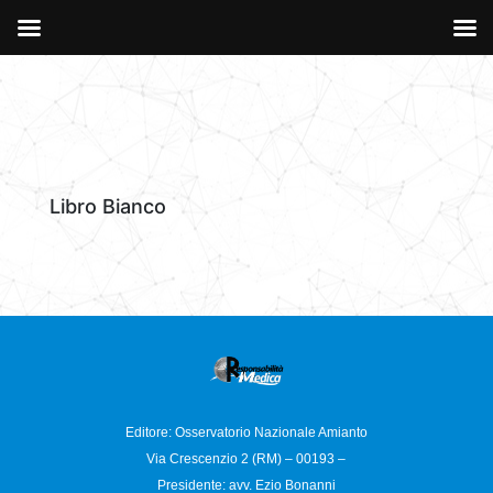
Libro Bianco
Editore: Osservatorio
Nazionale Amianto
Via Crescenzio 2 (RM) – 00193 –
Presidente: avv. Ezio Bonanni