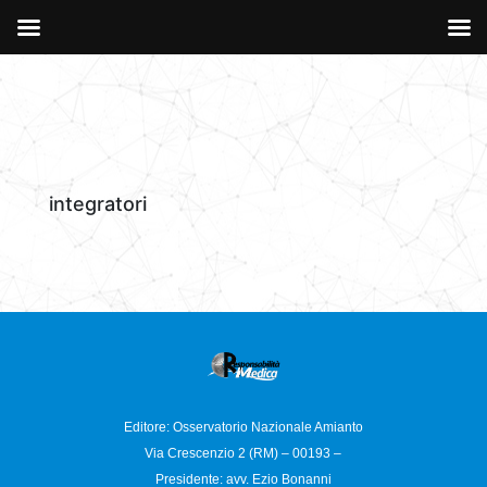
integratori
Editore: Osservatorio
Nazionale Amianto
Via Crescenzio 2 (RM) – 00193 –
Presidente: avv. Ezio Bonanni