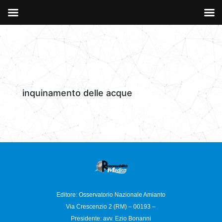
inquinamento delle acque
Editore: Osservatorio
Nazionale Amianto
Via Crescenzio 2 (RM) – 00193 –
Presidente: avv. Ezio Bonanni