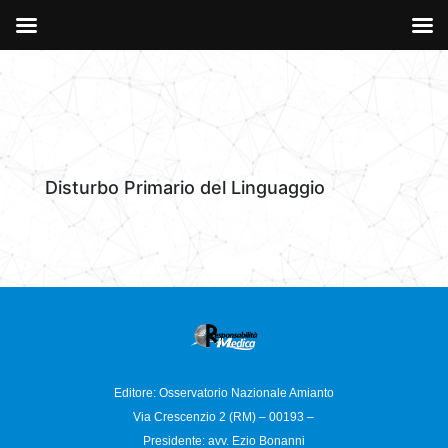
Disturbo Primario del Linguaggio
Editore: Osservatorio
Nazionale Amianto
Via Crescenzio 2 (RM) – 00193 –
Presidente: avv. Ezio Bonanni