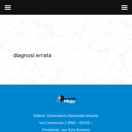
diagnosi errata
Editore: Osservatorio
Nazionale Amianto
Via Crescenzio 2 (RM) – 00193 –
Presidente: avv. Ezio Bonanni